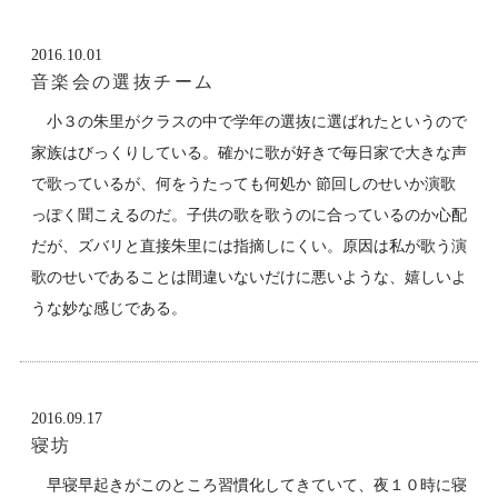
2016.10.01
音楽会の選抜チーム
小３の朱里がクラスの中で学年の選抜に選ばれたというので
家族はびっくりしている。確かに歌が好きで毎日家で大きな声
で歌っているが、何をうたっても何処か 節回しのせいか演歌
っぽく聞こえるのだ。子供の歌を歌うのに合っているのか心配
だが、ズバリと直接朱里には指摘しにくい。原因は私が歌う演
歌のせいであることは間違いないだけに悪いような、嬉しいよ
うな妙な感じである。
2016.09.17
寝坊
早寝早起きがこのところ習慣化してきていて、夜１０時に寝