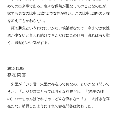
めての出来事である。色々な偶然が重なってのことなのだが、
家でも男女の比率は1対２で女性が多い。この比率は3匹の犬猫
を加えてもかわらない。
顔で勝負というわけにいかない候補者なので、今までは女性
票が少ないと言われ続けてきただけにこの傾向・流れは有り難
く、縁起がいい気がする。
2016.11.05
存在問答
朱里が「ジジ君 朱里の存在って何なの」といきなり聞いて
きた。「…ジジ君にとっては特別な存在だね」「(朱里の姉
の）ハナちゃんはそれじゃ～どんな存在なの？」「大好きな存
在だな」納得したようにそれで存在問答は終わった。