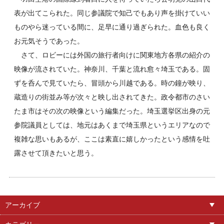
表が出てこられた。同じ参議院で知己でもあり声を掛けていい
ものやら迷っている間に、足早に通り過ぎられた。血色も良く
お元気そうであった。
さて、ロビーには外国の旅行者向けに関東地方各県の紹介の
映像が流されていた。神奈川、千葉と流れ愈々埼玉である。固
ずを呑んで見ていたら、冒頭から川越である。時の鐘が映り、
蔵造りの街並み等が次々と映し出されてきた。政令都市のさい
たま市はその次の映像という編集だった。埼玉選挙区出身の元
参院議員としては、地元はあくまで埼玉県というエリアなので
複雑な思いもあるが、ここは素直に嬉しかったという感情を吐
露させて頂きたいと思う。
アーカイブ