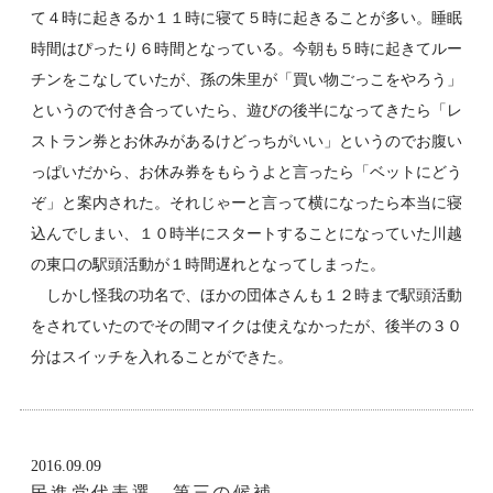
て４時に起きるか１１時に寝て５時に起きることが多い。睡眠
時間はぴったり６時間となっている。今朝も５時に起きてルー
チンをこなしていたが、孫の朱里が「買い物ごっこをやろう」
というので付き合っていたら、遊びの後半になってきたら「レ
ストラン券とお休みがあるけどっちがいい」というのでお腹い
っぱいだから、お休み券をもらうよと言ったら「ベットにどう
ぞ」と案内された。それじゃーと言って横になったら本当に寝
込んでしまい、１０時半にスタートすることになっていた川越
の東口の駅頭活動が１時間遅れとなってしまった。
しかし怪我の功名で、ほかの団体さんも１２時まで駅頭活動
をされていたのでその間マイクは使えなかったが、後半の３０
分はスイッチを入れることができた。
2016.09.09
民進党代表選 第三の候補