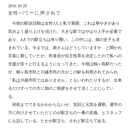
2016.10.28
女性パワーに押されて
今朝の駅頭活動は女性3人と私で展開。これは華やぎがあり
気分よく盛り上げを頂けた。大きな駅ではやはり人手が必要で
あり、4人での駅立ちは有り難い。この中には、娘の史子も含
まれている。今までは、娘さんはどうしていますか、と聞かれ
言葉に窮していたが、民進党が自主投票を決定したので私への
支援が堂々と行えるようになってきた。今朝は鶴ヶ島駅だった
が、鶴ヶ島市民と川越市民の方がこの駅を利用されておられ
「私は川越市民ではありません」ともいわれたりするが、出来
るだけすべての方に朝のご挨拶をさせて頂くことにしてい
る。
何処までできるかわからないが、笑顔と元気を通勤、通学の
方に向けさせていただくのが駅立ちの一番の意義、とスタッフ
にも話している。たかが駅立ち、されど駅立ちである。