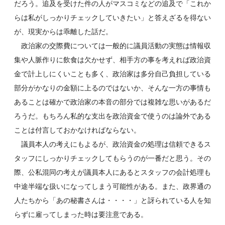
だろう。追及を受けた件の人がマスコミなどの追及で「これか
らは私がしっかりチェックしていきたい」と答えざるを得ない
が、現実からは乖離した話だ。
政治家の交際費については一般的に議員活動の実態は情報収
集や人脈作りに飲食は欠かせず、相手方の事を考えれば政治資
金で計上しにくいことも多く、政治家は多分自己負担している
部分がかなりの金額に上るのではないか、そんな一方の事情も
あることは確かで政治家の本音の部分では複雑な思いがあるだ
ろうだ。もちろん私的な支出を政治資金で使うのは論外である
ことは付言しておかなければならない。
議員本人の考えにもよるが、政治資金の処理は信頼できるス
タッフにしっかりチェックしてもらうのが一番だと思う。その
際、公私混同の考えが議員本人にあるとスタッフの会計処理も
中途半端な扱いになってしまう可能性がある。また、政界通の
人たちから「あの秘書さんは・・・・」と訝られている人を知
らずに雇ってしまった時は要注意である。