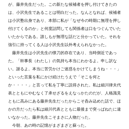
が、藤井先生だった。この新たな候補者を押し付けてきたの
は、小沢先生であることは明白だった。なんとなれば、候補者
は小沢塾出身であり、本部に私が「なぜ今の時期に無理を押し
付けてくるのか」と何度詰問しても関係者は口をつぐんでいた
いたからである。誰しもが無理な話だと分かっていた。それを
強引に持ってくる人は小沢先生以外考えられなかった。
藤井先生は小沢先生の懐刀的存在であり、当時側近であっ
た。「幹事長（わたし）の気持ち本当にわかるよ。申し訳な
い。謝るよ。本当に苦労かけご迷惑をかけてしまうね・・・」
といった言葉を私にかけ続けたうえで「そこを何と
か・・・・」と言って私を丁寧に説得された。私は細川律夫代
表とともにやむなく了承せざるをえなっかたのだが、人格識見
ともに高みにある藤井先生だったからこそ呑み込めた話で、ほ
かの方だったら私は細川代表とともに最後まで突っぱねたに違
いなかった。藤井先生こそまさに人物だった。
今朝、あの時の記憶がまざまざと蘇った。