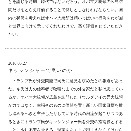
とを論じる時期、時代ではないだろう。オバマ大統領の広島訪
問だけをとらえ評価することで良しとしなければならない。国
内の状況を考えればオバマ大統領は精いっぱいの行為をわが国
と世界に向けて示してくれたわけで、高く評価させていただき
たい。
2016.05.27
キッシンジャーで良いのか
トランプ氏が外交問題で同氏に意見を求めたとの報道があっ
た。キ氏は力の信奉者で狡猾なまでの外交家だと私は思ってい
るが、オバマ大統領が広島を訪問したりウルグアイの元大統領
が力ではなく、幸福そのものに価値を置く新しい国家目標を推
し進めるべきと主張したりしている時代の潮流が起こりつつあ
るときにトランプ氏がキッシンジャー氏を外交の指南役とする
ことに少し不安を覚える。現実をあくまで踏まえなくてはなら