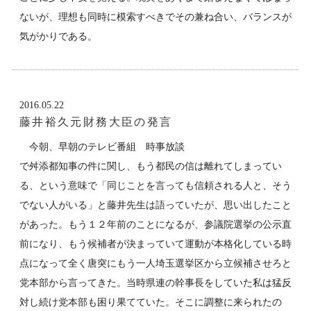
ないが、理想も同時に模索すべきでその兼ね合い、バランスが
気がかりである。
2016.05.22
藤井裕久元財務大臣の発言
今朝、早朝のテレビ番組 時事放談
で舛添都知事の件に関し、もう都民の信は離れてしまってい
る、という意味で「同じことを言っても信頼される人と、そう
でない人がいる」と藤井先生は語っていたが、思い出したこと
があった。もう１２年前のことになるが、参議院選挙の公示直
前になり、もう候補者が決まっていて運動が本格化している時
点になって全く唐突にもう一人埼玉選挙区から立候補させろと
党本部から言ってきた。当時県連の幹事長をしていた私は猛反
対し続け党本部も困り果てていた。そこに調整に来られたの