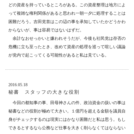
どの資産を持っているところがある。この資産整理は地方によ
って複雑な権利関係があると思われ一朝一夕に処理することは
困難だろう。吉田党首はこの辺の事を承知していたかどうかわ
からないが、事は容易ではないはずだ。
余計なおせっかいと嫌われそうだが、今後も社民党は存否の
危機に立ち至ったとき、改めて資産の処理を巡って喧しい議論
が党内で起こってくる可能性があると私は見ている。
2016.05.18
秘書 スタッフの大きな役割
今回の都知事の事、田母神さんの件、政治資金の扱いの事は
秘書などの役割が極めて大きい。１億円を超える金額を議員自
身がチェックするのは現実にはかなり困難だと私は思う。もし
できるとするなら公務など仕事を大きく削らなくてはならない