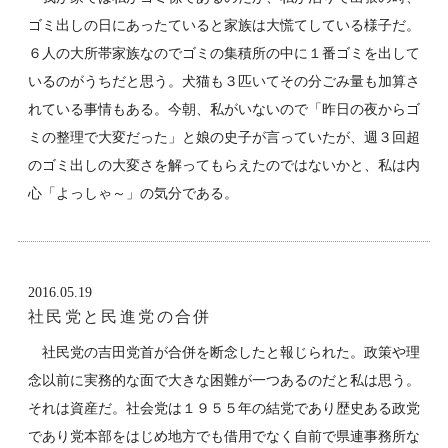
ゴミ出しの日にあったていると家族は大慌てしている様子だ。
６人の大所帯家族なのでゴミの集積所の中に１番ゴミを出して
いるのがうちだと思う。犬猫も３匹いてその分ごみ量も加算さ
れている事情もある。今朝、私がいないので「昨日の夜からゴ
ミの整理で大変だった」と娘の史子が言っていたが、週３回超
のゴミ出しの大変さを解ってもらえたのではないかと、私は内
心「よっしゃ～」の気分である。
2016.05.19
社民党と民進党の合併
社民党の吉田党首が合併を断念したと報じられた。政策や理
念以前に実務的な面で大きな困難が一つあるのだと私は思う。
それは資産だ。社会党は１９５５年の結党であり歴史ある政党
であり党本部をはじめ地方でも借用でなく自前で県連事務所な