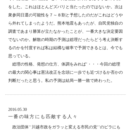
をした。これはほとんどズバリと当たったのではないか。次は
衆参同日選の可能性を７～８割と予想したのだがこれはどうや
ら外れてしまったようだ。熊本地震もあったが、自民党独自の
調査であまり勝算が立たなかったことが、一番大きな決定要因
でないのか。解散の時期の予測は総理だったらどう考え決断す
るのかを忖度すれば私は結構な確率で予測できるとは、今でも
思っている。
総理の性格、発想の仕方、体調をみれば‘・・・今回の総理
の最大の関心事は憲法改正を念頭に一歩でも近づけるか否かの
判断だったと思う。私の予測は結局一勝一敗で終わった。
2016.05.30
一番の味方にも匹敵する人々
政治団体‘‘川越市政をガラッと変える市民の党‘‘のビラにも