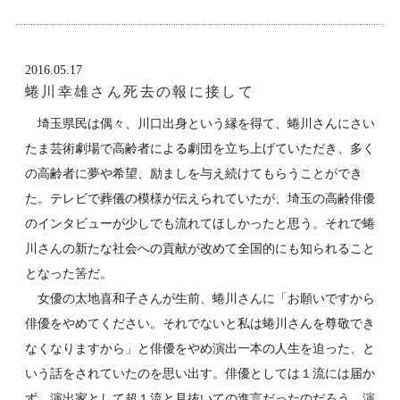
2016.05.17
蜷川幸雄さん死去の報に接して
埼玉県民は偶々、川口出身という縁を得て、蜷川さんにさい
たま芸術劇場で高齢者による劇団を立ち上げていただき、多く
の高齢者に夢や希望、励ましを与え続けてもらうことができ
た。テレビで葬儀の模様が伝えられていたが、埼玉の高齢俳優
のインタビューが少しでも流れてほしかったと思う。それで蜷
川さんの新たな社会への貢献が改めて全国的にも知られること
となった筈だ。
女優の太地喜和子さんが生前、蜷川さんに「お願いですから
俳優をやめてください。それでないと私は蜷川さんを尊敬でき
なくなりますから」と俳優をやめ演出一本の人生を迫った、と
いう話をされていたのを思い出す。俳優としては１流には届か
ず、演出家として超１流と見抜いての進言だったのだろう。演