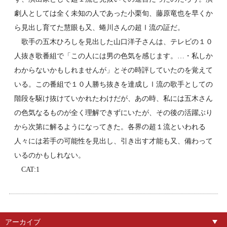
劇人としては全く未知の人であった小栗旬、藤原竜也を早くか
ら見出し育てた慧眼も又、蜷川さんの超Ⅰ流の証だ。
歌手の五木ひろしを見出した山口洋子さんは、テレビの１０
人抜き歌番組で「この人には男の色気を感じます。…・私しか
わからないかもしれませんが」とその時評していたのを覚えて
いる。この番組で１０人勝ち抜きを達成しⅠ流の歌手としての
階段を駆け抜けていかれたわけだが、あの時、私には五木さん
の色気なるものが全く理解できずにいたが、その後の活躍ぶり
から次第に解るようになってきた。各界の超１流といわれる
人々には若手の可能性を見出し、引き出す才能も又、備わって
いるのかもしれない。
CAT:1
アーカイブ