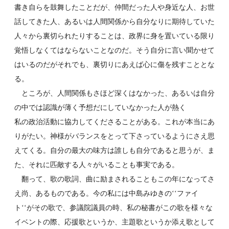
書き自らを鼓舞したことだが、仲間だった人や身近な人、お世
話してきた人、あるいは人間関係から自分なりに期待していた
人々から裏切られたりすることは、政界に身を置いている限り
覚悟しなくてはならないことなのだ。そう自分に言い聞かせて
はいるのだがそれでも、裏切りにあえば心に傷を残すこととな
る。
ところが、人間関係もさほど深くはなかった、あるいは自分
の中では認識が薄く予想だにしていなかった人が熱く
私の政治活動に協力してくださることがある。これが本当にあ
りがたい。神様がバランスをとって下さっているようにさえ思
えてくる。自分の最大の味方は誰しも自分であると思うが、ま
た、それに匹敵する人々がいることも事実である。
翻って、歌の歌詞、曲に励まされることもこの年になってさ
え尚、あるものである。今の私には中島みゆきの‘‘ファイ
ト‘‘がその歌で、参議院議員の時、私の秘書がこの歌を様々な
イベントの際、応援歌というか、主題歌というか添え歌として