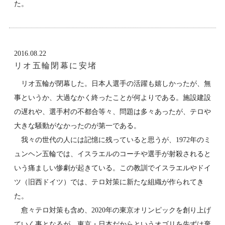
た。
2016.08.22
リオ五輪閉幕に安堵
リオ五輪が閉幕した。日本人選手の活躍も嬉しかったが、無
事というか、大過なかく終ったことが何よりである。施設建設
の遅れや、選手村の不都合等々、問題は多々あったが、テロや
大きな騒動がなかったのが第一である。
我々の世代の人には記憶に残っていると思うが、1972年のミ
ュンヘン五輪では、イスラエルのコーチや選手が射殺されると
いう痛ましい惨劇が起きている。この教訓でイスラエルやドイ
ツ（旧西ドイツ）では、テロ対策に新たな組織が作られてき
た。
愈々テロ対策も含め、2020年の東京オリンピックを創り上げ
ていく事となるが、東京・日本だからというオゴリを先ずは棄