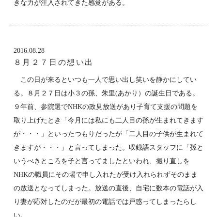
きな力が注入されてきた感覚がある。
2016.08.28
８月２７日の想い出
この日が来るといつも一人で思い出し笑いを静かにしてい
る。８月２７日は小３の孫、朱里(あかり）の誕生日である。
９年前、参院選でNHKの政見放送があり子育て支援の問題を
取り上げたとき「今月には私にも二人目の孫が生まれてきます
が・・・」といったつもりだったが「二人目の子供が生まれて
きますが・・・」と言ってしまった。収録語スタッフに「孫と
いうべきところを子と言ってましたといわれ、撮り直しを
NHKの職員にその場で申し入れたが受け入れられずそのまま
の放送となってしまった。放送の直後、自宅に数本の電話が入
り妻が応対したのだが最初の電話では戸惑ってしまったらし
い。