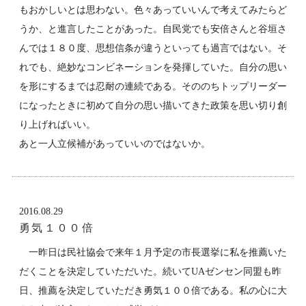
もおかしいとは思わない。色々あっていいんで考えてみたらど
うか、と進言したことがあった。自民党でも安倍さんと谷垣さ
んでは１８０度、思想信条が違うといっても過言ではない。そ
れでも、絶妙なコンビネーションを発揮していた。自分の思い
を形にするまでは忍耐の連続である。そののちトップリーダー
になったときに初めて自分の思い描いてきた政策を思い切り創
り上げればいい。
あと一人立候補があっていいのではないか。
2016.08.29
勇気１００倍
一昨日は民社協会で来年１月予定の市長選挙に私を推薦いた
だくことを決定していただいた。続いてUAゼンセン同盟も昨
日、推薦を決定していただき勇気１００倍である。私の心に大