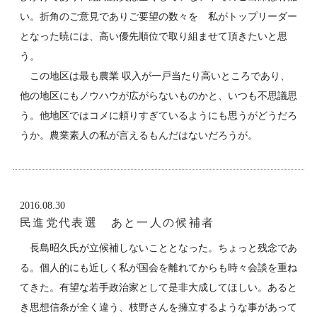
い。折角のご意見でありご要望の数々を 私がトップリーダー
となった暁には、高い優先順位で取り組ませて頂きたいと思
う。
この地区は最も農業 収入が一戸当たり高いところであり、
他の地区にもノウハウが広がらないものかと、いつも不思議思
う。他地区ではコメに頼りすぎているようにも思うがどうだろ
うか。農業素人の私が言えるもんだはないだろうが。
2016.08.30
民進党代表選 あと一人の候補者
長島昭久氏が立候補しないこととなった。ちょっと残念であ
る。個人的にも近しく私が国会を離れてからも時々会談を重ね
てきた。有望な若手政治家として是非大成してほしい。あると
き思想信条が全く違う、枝野さんを擁立するような事があって