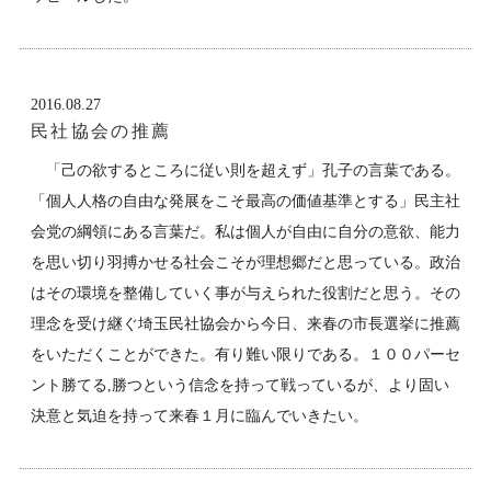
2016.08.27
民社協会の推薦
「己の欲するところに従い則を超えず」孔子の言葉である。
「個人人格の自由な発展をこそ最高の価値基準とする」民主社
会党の綱領にある言葉だ。私は個人が自由に自分の意欲、能力
を思い切り羽搏かせる社会こそが理想郷だと思っている。政治
はその環境を整備していく事が与えられた役割だと思う。その
理念を受け継ぐ埼玉民社協会から今日、来春の市長選挙に推薦
をいただくことができた。有り難い限りである。１００パーセ
ント勝てる,勝つという信念を持って戦っているが、より固い
決意と気迫を持って来春１月に臨んでいきたい。