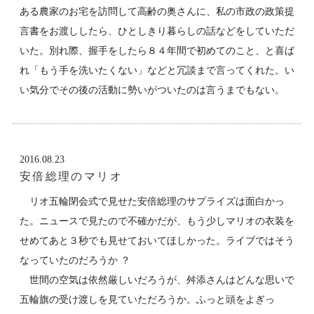
ある農家のお宅を訪問して高齢の奥さんに、私の市政の政策提
言書をお渡ししたら、ひとしきり暮らしの話などをしていただ
いた。別れ際、握手をしたら８４年間で初めてのこと、と喜ば
れ「もう手を洗いたくない」などと冗談まで言ってくれた。い
い気分でその後の活動に勢いがついたのは言うまでもない。
2016.08.23
安倍総理のマリオ
リオ五輪閉会式で見せた安倍総理のサプライズは面白かっ
た。ニュースで見たので不確かだが、もう少しマリオの衣装を
せめてあと３秒でも見せておいてほしかった。ライブではそう
なっていたのだろうか ？
世間の空気は依然厳しいだろうが、舛添さんはどんな思いで
五輪旗の受け渡しを見ていただろうか。ふっと頭をよぎっ