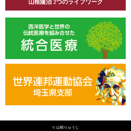
山根隆治 2つのライフワーク
© 山根りゅうじ