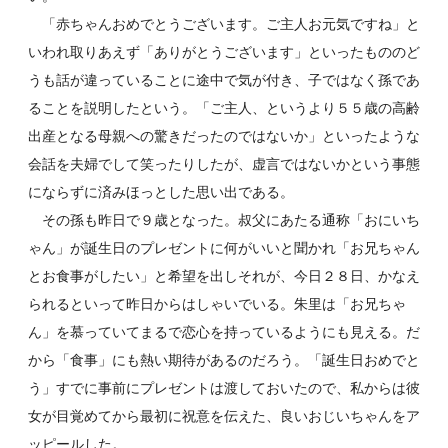
「赤ちゃんおめでとうございます。ご主人お元気ですね」と
いわれ取りあえず「ありがとうございます」といったもののど
うも話が違っていることに途中で気が付き、子ではなく孫であ
ることを説明したという。「ご主人、というより５５歳の高齢
出産となる母親への驚きだったのではないか」といったような
会話を夫婦でして笑ったりしたが、虚言ではないかという事態
にならずに済みほっとした思い出である。
その孫も昨日で９歳となった。叔父にあたる通称「おにいち
ゃん」が誕生日のプレゼントに何がいいと聞かれ「お兄ちゃん
とお食事がしたい」と希望を出しそれが、今日２８日、かなえ
られるといって昨日からはしゃいでいる。朱里は「お兄ちゃ
ん」を慕っていてまるで恋心を持っているようにも見える。だ
から「食事」にも熱い期待があるのだろう。「誕生日おめでと
う」すでに事前にプレゼントは渡しておいたので、私からは彼
女が目覚めてから最初に祝意を伝えた、良いおじいちゃんをア
ッピールした。