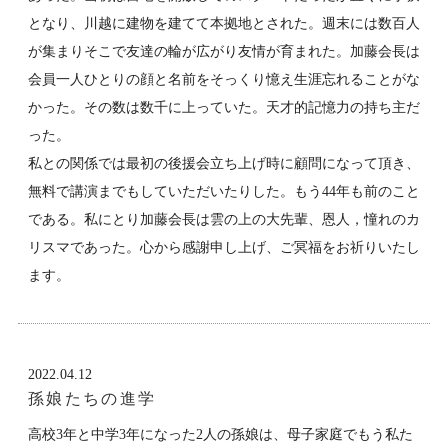
となり、川越に建物を建てて本拠地とされた。週末には数百人
が集まりそこで友達の輪が広がり友情が育まれた。加藤会長は
会員一人ひとりの顔と名前をそっくり憶え生涯忘れることがな
かった。その数は数千に上っていた。天才的記憶力の持ち主だ
った。
私との関係では最初の後援会立ち上げ時に顧問になって頂き、
無料で講演までもしていただいたりした。もう44年も前のこと
である。私にとり加藤会長は雲の上の大先輩、恩人，憧れのカ
リスマであった。心から感謝申し上げ、ご冥福をお祈りいたし
ます。
2022.04.12
孫娘たちの進学
高校3年と中学3年になった2人の孫娘は、母子家庭でもう私た