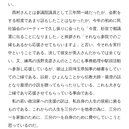
い。
西村さんとは参議院議員として三年間一緒だったが、会釈を
する程度であまり話もしたことはなかったが、今年の初めに民
社協会のパーティーで久し振りに会ったら「今度、杉並で都議
選に出ることになりました」と挨拶され「それなら参院でのご
縁もあるから応援させてもらいますよ」と言い、今それを実行
中ということである。決して彼女が美人さんだからでは全くな
い。又、練馬の浅野克彦さんのところにも事務処理や駅頭活動
へ参加し応援しているが、彼は上田埼玉県知事の秘書をしてい
てのご縁である。以前、ひょんなことから伝教大師・最澄の話
となり最澄の小説を贈ってもらったりしている。これも大きな
ご縁であり応援させてもらっている事由である。
私の若い政治家への支援の訳は、私自身の人生の規範に拠る
ものである。これからの人生を三分の一を他者の為に、三分の
一を家族のために、三分の一を自身のために費やしていこうと
思っているのだ。