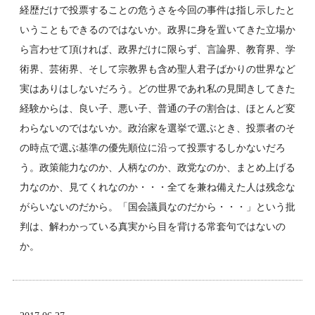
経歴だけで投票することの危うさを今回の事件は指し示したと
いうこともできるのではないか。政界に身を置いてきた立場か
ら言わせて頂ければ、政界だけに限らず、言論界、教育界、学
術界、芸術界、そして宗教界も含め聖人君子ばかりの世界など
実はありはしないだろう。どの世界であれ私の見聞きしてきた
経験からは、良い子、悪い子、普通の子の割合は、ほとんど変
わらないのではないか。政治家を選挙で選ぶとき、投票者のそ
の時点で選ぶ基準の優先順位に沿って投票するしかないだろ
う。政策能力なのか、人柄なのか、政党なのか、まとめ上げる
力なのか、見てくれなのか・・・全てを兼ね備えた人は残念な
がらいないのだから。「国会議員なのだから・・・」という批
判は、解わかっている真実から目を背ける常套句ではないの
か。