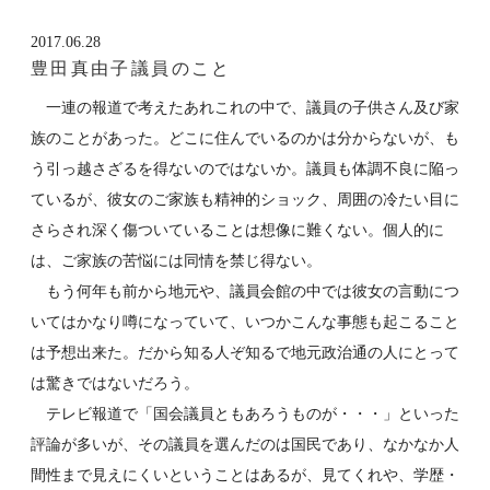
2017.06.28
豊田真由子議員のこと
一連の報道で考えたあれこれの中で、議員の子供さん及び家
族のことがあった。どこに住んでいるのかは分からないが、も
う引っ越さざるを得ないのではないか。議員も体調不良に陥っ
ているが、彼女のご家族も精神的ショック、周囲の冷たい目に
さらされ深く傷ついていることは想像に難くない。個人的に
は、ご家族の苦悩には同情を禁じ得ない。
もう何年も前から地元や、議員会館の中では彼女の言動につ
いてはかなり噂になっていて、いつかこんな事態も起こること
は予想出来た。だから知る人ぞ知るで地元政治通の人にとって
は驚きではないだろう。
テレビ報道で「国会議員ともあろうものが・・・」といった
評論が多いが、その議員を選んだのは国民であり、なかなか人
間性まで見えにくいということはあるが、見てくれや、学歴・