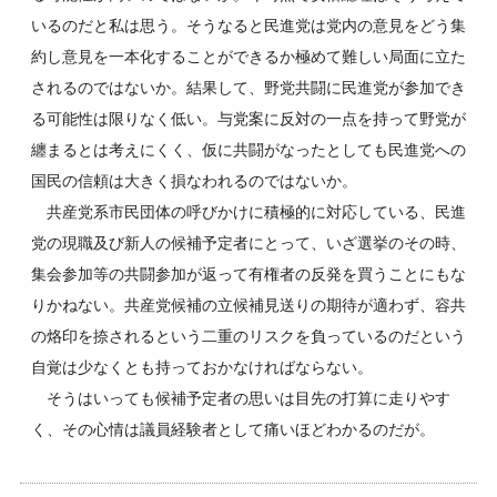
いるのだと私は思う。そうなると民進党は党内の意見をどう集
約し意見を一本化することができるか極めて難しい局面に立た
されるのではないか。結果して、野党共闘に民進党が参加でき
る可能性は限りなく低い。与党案に反対の一点を持って野党が
纏まるとは考えにくく、仮に共闘がなったとしても民進党への
国民の信頼は大きく損なわれるのではないか。
共産党系市民団体の呼びかけに積極的に対応している、民進
党の現職及び新人の候補予定者にとって、いざ選挙のその時、
集会参加等の共闘参加が返って有権者の反発を買うことにもな
りかねない。共産党候補の立候補見送りの期待が適わず、容共
の烙印を捺されるという二重のリスクを負っているのだという
自覚は少なくとも持っておかなければならない。
そうはいっても候補予定者の思いは目先の打算に走りやす
く、その心情は議員経験者として痛いほどわかるのだが。