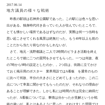
2017.06.14
地方議員の様々な戦術
昨夜の駅頭は石神井公園駅であった。この駅には色々な思い
出がある。独身時代付き合っていた人が住んでいたところで、
とても懐かしい場所であるはずなのだが、実際は何一つ当時を
思い起こさせてくれる風景は絶無だった。もう40年以上も前の
ことだから当たり前なのかもしれないが。
さて、地元・浅野都議と二人で2時間のビラまき活動を終え
たところで彼に二つの質問をさせてもらった。一つは何故、夜
の7時から9時の設定としたのか、。2つ目は、街路に立てかけ
ておく掲示用のポスター 業界用語ではA看板 を通常のもの
に比べて何故、半分の大きさにとどめてしまったのか。この二
点について率直に聞かせてもらったのだが、それなりの理由が
あることが理解できた。しかし私には時間の方は完全に納得だ
ったが、A看板については、事情は分かったが見解というか戦
術の違いが、私とはあるように思った。それは大した問題では