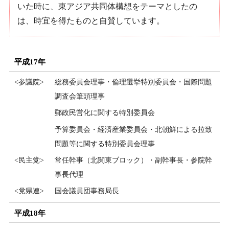
いた時に、東アジア共同体構想をテーマとしたの
は、時宜を得たものと自賛しています。
平成17年
<参議院>
総務委員会理事・倫理選挙特別委員会・国際問題
調査会筆頭理事
郵政民営化に関する特別委員会
予算委員会・経済産業委員会・北朝鮮による拉致
問題等に関する特別委員会理事
<民主党>
常任幹事（北関東ブロック）・副幹事長・参院幹
事長代理
<党県連>
国会議員団事務局長
平成18年